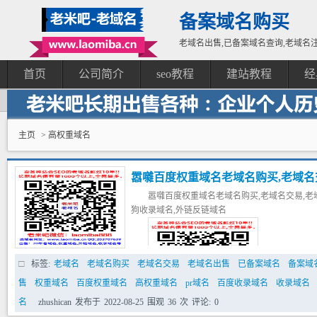
备案域名购买
老域名出售,已备案域名查询,老域名注
首页
公司简介
seo教程
建站教程
经
主页
> 高权重域名
嚣囃百度权重域名老域名购买,老域名交
嚣囃百度权重域名老域名购买,老域名交易,老域
高pr域名,百度搜狗收录域名,外链反
狗收录域名,外链反链域名
标签:
老域名
老域名购买
老域名交易
老域名出售
已备案域名
备案域
售
权重域名
百度权重域名
高权重域名
pr域名
百度收录域名
收录域名
名
zhushican
发布于
2022-08-25
围观
36
次
评论:
0