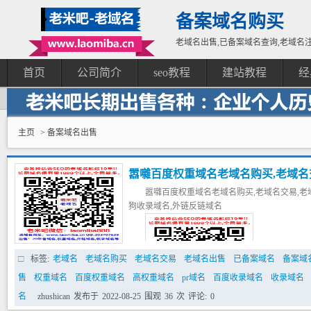
备案域名购买
老域名出售,已备案域名查询,老域名注
首页
公司简介
seo教程
建站教程
经
主页
> 备案域名出售
嚣囃百度权重域名老域名购买,老域名交
嚣囃百度权重域名老域名购买,老域名交易,老域
高pr域名,百度搜狗收录域名,外链反
狗收录域名,外链反链域名
标签:
老域名
老域名购买
老域名交易
老域名出售
已备案域名
备案域
售
权重域名
百度权重域名
高权重域名
pr域名
百度收录域名
收录域名
名
zhushican
发布于
2022-08-25
围观
36
次
评论:
0