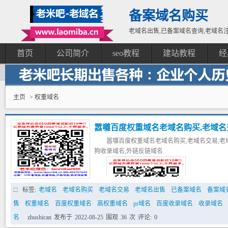
备案域名购买
老域名出售,已备案域名查询,老域名注
首页
公司简介
seo教程
建站教程
经
主页
> 权重域名
嚣囃百度权重域名老域名购买,老域名交
嚣囃百度权重域名老域名购买,老域名交易,老域
高pr域名,百度搜狗收录域名,外链反
狗收录域名,外链反链域名
标签:
老域名
老域名购买
老域名交易
老域名出售
已备案域名
备案域
售
权重域名
百度权重域名
高权重域名
pr域名
百度收录域名
收录域名
名
zhushican
发布于
2022-08-25
围观
36
次
评论:
0