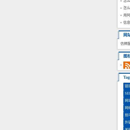
怎
教
怎
站
用阿
单
信
网
仿牌
图
Ta
链
SE
网
网
技
外
关