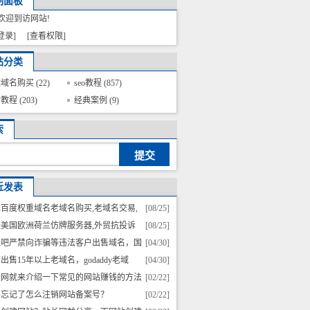
制面板
欢迎到访网站!
登录]
[查看权限]
站分类
案域名购买
(22)
seo教程
(857)
站教程
(203)
经典案例
(9)
索
近发表
百度权重域名老域名购买,老域名交易,
[08/25]
名出售,已备案域名,高pr域名,百度搜狗收录域
嗫美国欧洲荷兰仿牌服务器,外贸抗投诉
[08/25]
外链反链域名
器,免投诉vps,防投诉主机空间仿牌vps推荐仿牌
米吧严禁向诈骗等违法客户出售域名，国
[04/30]
间主机国外
在严打诈骗
出售15年以上老域名，godaddy老域
[04/30]
，历史建站
长网就来介绍一下常见的网站赚钱的方法
[02/22]
码忘记了怎么注销网站备案号？
[02/22]