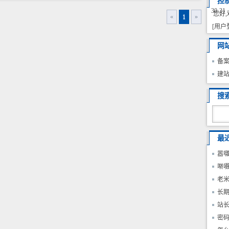
控
30
31
您好,
«
1
»
[用户
网
备
建
搜
最
嚣囃
老域
啭
名,
服务
老
空
内
长期
名
站
密