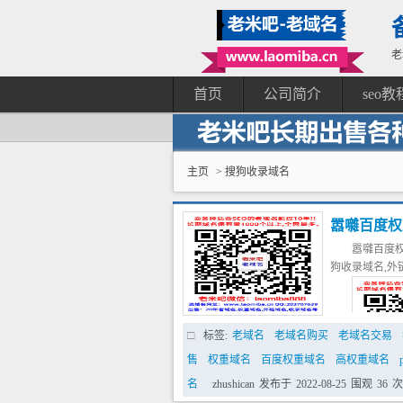
老
首页
公司简介
seo教
主页
> 搜狗收录域名
嚣囃百度权
嚣囃百度权
高pr域名
狗收录域名,外
标签:
老域名
老域名购买
老域名交易
售
权重域名
百度权重域名
高权重域名
名
zhushican
发布于
2022-08-25
围观
36
次