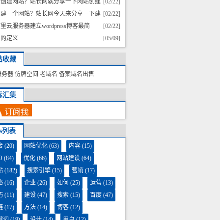
么创建网站？站长网就分享一下网站创建
[02/22]
程
么建一个网站？站长网今天来分享一下建
[02/22]
教程
里云服务器建立wordpress博客最简
[02/22]
、最快速的方法
息的定义
[05/09]
站收藏
服务器
仿牌空间
老域名
备案域名出售
标汇集
gs列表
接
(20)
网站优化
(63)
内容
(15)
O
(84)
优化
(66)
网站建设
(64)
站
(182)
搜索引擎
(15)
营销
(17)
络
(16)
企业
(26)
如何
(25)
运营
(13)
巧
(11)
建设
(47)
搜索
(15)
百度
(47)
链
(17)
方法
(14)
博客
(12)
键词
(19)
设计
(14)
用户
(12)