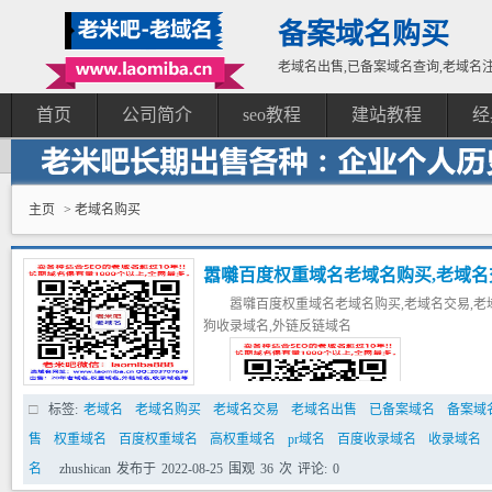
备案域名购买
老域名出售,已备案域名查询,老域名注
首页
公司简介
seo教程
建站教程
经
主页
> 老域名购买
嚣囃百度权重域名老域名购买,老域名交
嚣囃百度权重域名老域名购买,老域名交易,老域
高pr域名,百度搜狗收录域名,外链反
狗收录域名,外链反链域名
标签:
老域名
老域名购买
老域名交易
老域名出售
已备案域名
备案域
售
权重域名
百度权重域名
高权重域名
pr域名
百度收录域名
收录域名
名
zhushican
发布于
2022-08-25
围观
36
次
评论:
0