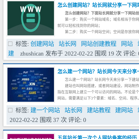
获得一笔收益。
怎么创建网站？站长网就分享一下网
怎么创建网站？下面站长网就分享一下网站
第一步：购买一个网站域名；域名相当于你
就可以轻松找到你的网站；
第二步：购买一个网站空间；空间是存放你
当网站显示的内容就是你空间里的东西；
标签:
创建网站
站长网
网站创建教程
网站
第三步：将域名解析到网站空间IP，并在空
域名的时候，就可以查看到你空间里面的内容了
建
zhushican
发布于
2022-02-22
围观
19
次
评论:
第四步：上传安装建站程序和数据库；建站
页变成一个动态的网站；
怎么建一个网站？站长网今天来分享
怎么建一个网站？站长网今天来分享一下建
建站也叫网站搭建，或者网站建设，网站制
指在互联网上建立一个可以访问的网站。不论是
网站，需要满足以下3个要素：域名、空间、程序
创建出一个网站。建站其实并不难，
站长网下面
标签:
建一个网站
站长网
建站教程
建网站
2022-02-22
围观
37
次
评论:
0
五年站长第一次个人网站备案的经历