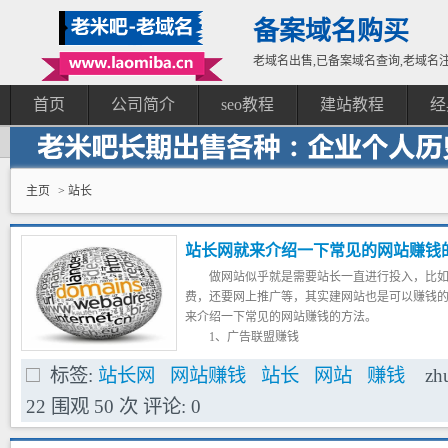
备案域名购买
老域名出售,已备案域名查询,老域名注
首页
公司简介
seo教程
建站教程
经
主页
> 站长
站长网就来介绍一下常见的网站赚钱
做网站似乎就是需要站长一直进行投入，比
费，还要网上推广等，其实建网站也是可以赚钱
来介绍一下常见的网站赚钱的方法。
1、广告联盟赚钱
网站建好后，有了一定量的内容后，就可以
标签:
站长网
网站赚钱
站长
网站
赚钱
zh
赚钱方法之一。在你的网站上放置广告联盟的代
比如百度广告联盟、google广告联盟、360广
22
围观
50
次
评论:
0
2、出售广告位赚钱
当网站有了一定的流量后，或者网站排名好