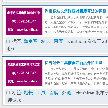
SEO工具。知道我也涉及这方面的工作，因此向我
需要什么样的站长工具，而且是市面上没有的。
淘宝客站长怎样应对百度算法的调整
最近百度的几次大更新影响了大批的站长，
烈，大量淘宝客网站被K，而幸存下来的也是排名
靠淘宝客的佣金，排名消失，也意味着流量的流
那么，作为淘宝客站长，应该如何应对百度算法
索的三个应对之策：
标签:
淘宝客
站长
百度
zhushican
发布于
20
一、针对百度算法，重点做好内容
大家都知道，百度现在越来越重视用户体验
论:
0
针对大更新的公告《针对低质量站点的措施已经
新思路研究透彻，才能有针对性地想出对策应对
客，而是针对伪原创，或者大量采集的站点做出
优秀站长工具推荐之百度外链工具
低下，跳出率极高，用户体验差的站点，因此被
网站外链数，一直是很关键的一个SEO优化
用雅虎外链，感觉统计得最完整。但在大半年前
很多SEO的站长朋友，失去了一个查询网站外链的
是针对百度，就算以前查询雅虎外链，也是为做百
终于推出了自己的外链工具，更加精准，更加权
标签:
站长
工具
百度
外链
zhushican
发布
到自己网站的外链情况。
一:百度外链工具当前版本的体验
评论:
0
如图：28推论坛的外链情况