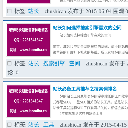
会上网的人应该都用过QQ空间吧，写文章发
以增加外链来提高网站的权重，也可以带来不少
标签:
站长
zhushican
发布于
2015-06-04
围观
长尾关键词搭配链接，不仅让阅读的人可以明确
行。
优点：操作简单，基本上只要会打字上网就能
站长如何选择搜索引擎喜欢的空间
难见效果。
站长如何选择搜索引擎喜欢的空间
前言：域名和空间是网站建构的基础，商业网站
络营销的开展打下扎实的基础。所以选择好的域名是
的第二步。
标签:
站长
搜索引擎
空间
zhushican
发布于
第一个问题：如果选择空间合适的位置
空间的位置对于搜索引擎排名的影响主要
论:
0
外要比放在国内排名靠前的多。中国使用的是中
语，如果把英文网站放在国内，首先就是去了语
名。
站长必备工具推荐之搜索词排名
好的站长工具总能更好的提高站长的工作效
式都是SEO。一些SEO相关的站长工具，总是站
站长工具就是和SEO工作紧密相关的，相信会成为
2年前就想到这样的站长工具
第一次在百度统计上看到“搜索词排名”站长
标签:
站长
工具
zhushican
发布于
2015-04-15
09年的时候，有个老同事找我出去吃饭聊天。他