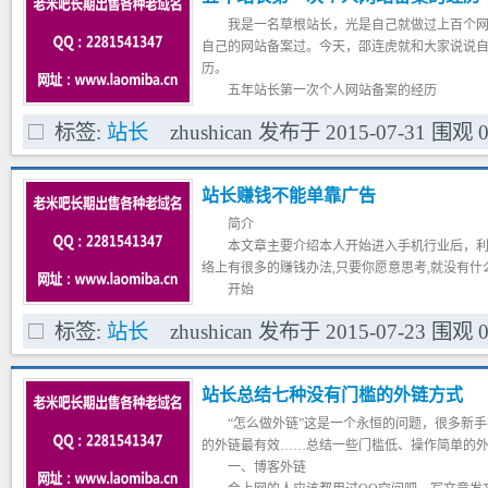
我是一名草根站长，光是自己就做过上百个
自己的网站备案过。今天，邵连虎就和大家说说
历。
五年站长第一次个人网站备案的经历
我从2010年接触的网络，2011年初用三天
标签:
站长
zhushican
发布于
2015-07-31
围观
个网站，随后为了练习建站又测试过各种类型的
个人网站不备案的原因
那个时候建站用的都是国外空间，比如美国
站长赚钱不能单靠广告
才几十块钱，而且是免备案的。而备案的空间比
烦。
简介
本文章主要介绍本人开始进入手机行业后，利
络上有很多的赚钱办法,只要你愿意思考,就没有什
开始
我相信很多站长朋友做网站都是为了赚钱的
标签:
站长
zhushican
发布于
2015-07-23
围观
不用看下去了！
很多站长都普遍认为，做网站，搞流量，挂
我开始接触网站，从学习网赚开始也和大家一样
站长总结七种没有门槛的外链方式
但是最近我开始弄了一个手机类型的资讯网站
我也是利用普遍更新的方法（采集），每天采集
“怎么做外链”这是一个永恒的问题，很多新
想手机这个行业如果收录多了，流量自然高了吧
的外链最有效……总结一些门槛低、操作简单的
到一个星期，百度也收录了我2000多页，后来我
一、博客外链
的收录开始慢慢减少（这个过程我也不说了）。