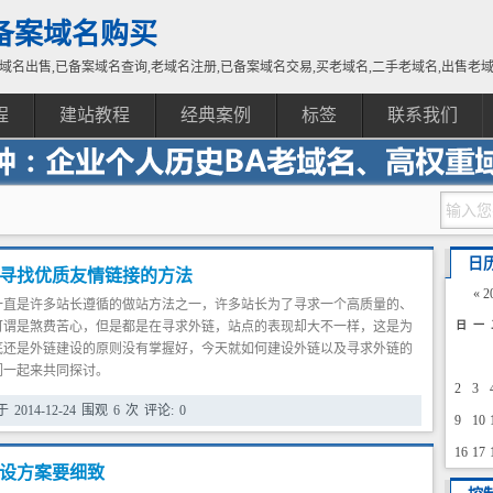
备案域名购买
域名出售,已备案域名查询,老域名注册,已备案域名交易,买老域名,二手老域名,出售老
程
建站教程
经典案例
标签
联系我们
日
寻找优质友情链接的方法
«
2
一直是许多站长遵循的做站方法之一，许多站长为了寻求一个高质量的、
可谓是煞费苦心，但是都是在寻求外链，站点的表现却大不一样，这是为
日
一
底还是外链建设的原则没有掌握好，今天就如何建设外链以及寻求外链的
们一起来共同探讨。
2
3
的建设要把握时间
于
2014-12-24
围观
6
次
评论:
0
让许多站长为了外链疯狂，新站上线后马上就开始大量交换外部链接，甚
9
10
网站URL，虽然短时间内看到网站的排名有了较快提升，可到了最后自己
16
17
死不活，起伏很大，这就是没有掌握好外链建设的时间度。
设方案要细致
23
24