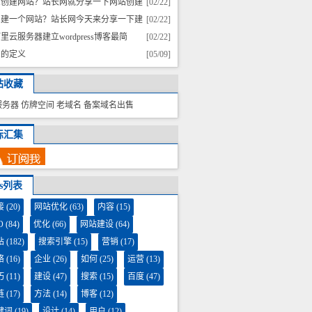
么创建网站？站长网就分享一下网站创建
[02/22]
程
么建一个网站？站长网今天来分享一下建
[02/22]
教程
里云服务器建立wordpress博客最简
[02/22]
、最快速的方法
息的定义
[05/09]
站收藏
服务器
仿牌空间
老域名
备案域名出售
标汇集
gs列表
接
(20)
网站优化
(63)
内容
(15)
O
(84)
优化
(66)
网站建设
(64)
站
(182)
搜索引擎
(15)
营销
(17)
络
(16)
企业
(26)
如何
(25)
运营
(13)
巧
(11)
建设
(47)
搜索
(15)
百度
(47)
链
(17)
方法
(14)
博客
(12)
键词
(19)
设计
(14)
用户
(12)