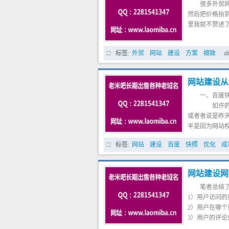
很多外贸
然后把价格抬
里我就不赘述
标签:
外贸
网站
建设
方案
细致
z
网站建设从
一、百度
如许的环
或者者说是昨
半是因为网站
量的文章，快
标签:
网站
建设
百度
快照
优化
成
二、百度
要是你的
而如许的环境
网站建设网
三、网
笔者总结
1）用户访问
2）用户在哪
3）用户的评
眼，但是确是