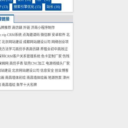
P
(13)
搜索引擎优化
(15)
站长
(16)
情链接
品牌推荐
高仿錶
外链
济南小程序制作
.vip
CRM系统
点淘邀请码
微信群
安卓软件
北
室
北京网站建设
成都网站建设公司
网络创业项
流方法学习
高仿手表
高仿錶
养殖业初中高效过
深圳CRM客户关系管理系统
色卡定制厂家
伤残
保姆网
高仿手表
铝壳CNC加工
电源线插头厂家
网站建设
北京网站建设公司
信息安全
创业博客
绘画
南昌墙体彩绘
南昌墙体绘画
地源热泵
漳州
网
南昌墙绘
鱼竿十大名牌