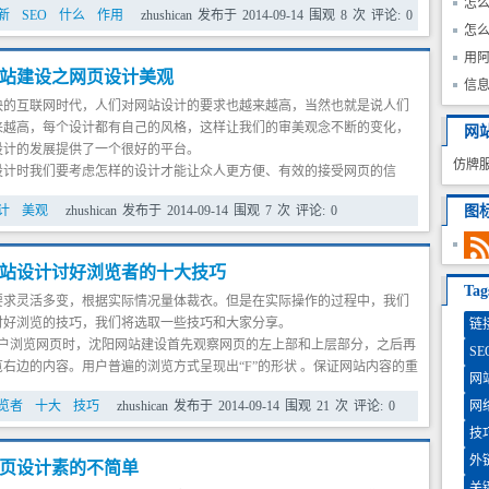
怎
新
SEO
什么
作用
zhushican
发布于
2014-09-14
围观
8
次
评论:
0
不可以去掉，毕竟失去了，就使得网站缺少了与用户沟通的桥梁，想让用
教
怎
诉的话，就别在做梦了。除非是非常特殊的情况，而且相当多的用户根本
站
用阿
邮件，沈阳网站建设即使有邮件为了省事也懒得发了，所以，这样就形成
站建设之网页设计美观
处说，站长想互动却少了通道。所以，笔者觉得对于网站内容其话语权最
单
信
快的互联网时代，人们对网站设计的要求也越来越高，当然也就是说人们
，而只有用户对内容说好，内容才是好内容。这样的内容才是从根本上能
来越高，每个设计都有自己的风格，这样让我们的审美观念不断的变化，
的最佳方案了。
网
设计的发展提供了一个很好的平台。
仿牌
时我们要考虑怎样的设计才能让众人更方便、有效的接受网页的信
们网站建设的目的，我相信大家都非常的认同这一点，这方面的话，我们
计
美观
zhushican
发布于
2014-09-14
围观
7
次
评论:
0
图
入手，沈阳网站建设我们可以制作出清晰整体完美的页面。在人们浏览时
，这样接受的效果就比较好。网页设计的审美需求是对平面视觉传达设计
承和延伸，两者的表现形式和目的都有一定的相似性，把传统平面设计中
站设计讨好浏览者的十大技巧
同现代的网页设计的具体问题相结合，运用一些平面设计中美的基本形式
Ta
要求灵活多变，根据实际情况量体裁衣。但是在实际操作的过程中，我们
加网页设计的美感。
讨好浏览的技巧，我们将选取一些技巧和大家分享。
链
户浏览网页时，沈阳网站建设首先观察网页的左上部和上层部分，之后再
SE
右边的内容。用户普遍的浏览方式呈现出“F”的形状 。保证网站内容的重
网
这些关键区域，以此确保读者的参与。在此放置头条，副题，热点以及重
览者
十大
技巧
zhushican
发布于
2014-09-14
围观
21
次
评论:
0
网
可以吸引到读者进行阅读。
数词来代替数字。如果使用数词取代数字的罗列，读者会发现在你的网站
技
发现真实的资料。要知道，你是写给那些将第一次浏览你的网站的读者，
外
页设计素的不简单
容易发现他们所需的信息，让他们感兴趣。
关