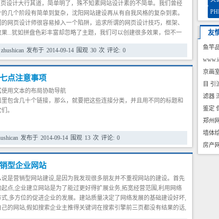
”网页设计大行其道，简单明了，殊不知素网站设计素的不简单。我们曾经
PH
计的几个阶段有简单到复杂，沈阳网站建设再从有自我风格的复杂到素。
的网页设计师很容易掉入一个陷阱，追求所谓的网页设计技巧，框架、
友
果...犹如拼盘色彩丰富却忽略了主题，我们可以创建很多效果，但不一
要表达的主题。真正的网页设计高手，可以让网站素出一番境界，听说过
鱼竿
zhushican
发布于
2014-09-14
围观
30
次
评论:
0
？ “Keep It Simple Silly.”适用于所有的站点。素并不意味着简单，迟钝乏味
www.ic
义。设计清晰，定位精准，效果明确是一个好的网页设计的必备要素，沈
是我们的网站设计是否合格的参考准则。
京画
七点注意事项
目
引
试使用文本的布局协助导航
滤器
面里包含几十个链接，那么，就要把这些连接分类，并且用不同的标题和
鉴定
它们。
郑州
用闪烁的文本
墙体
hushican
发布于
2014-09-14
围观
13
次
评论:
0
使用户厌烦，除非是一些及其少见的情况下可以使用闪烁文本。动画文本
房产
定要非常有节制的来使用。
销型企业网站
来吸引读者的注意力
么说是营销型网站建设,是因为我发现很多朋友并不重视网站的建设。首先
住读者的注意力，我们可以在某段文本的背后使用一种背景色。还可以让
起点,企业建立网站是为了能过更好得扩展业务,拓宽经营范围,利用网络
景下反白，并且用大的粗字体与下面的普通字体形成比例。
式,多方位的促进企业的发展。建站质量决定了网络发展的基础建设好坏,
己的网站,假如搜索企业主推得关键词在搜索引擎前三页都没有结果的话,
周围留出空白以便更容易阅读，布局更优美。
乎可以归为零,那么咱得网站就想当于白做了。
德。满屏幕密密麻麻的字会让人头晕眼花，适当地留出边距及行距，让阅