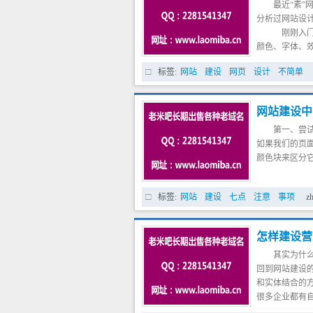
最近“素
分析过网站设
刚刚入门
颜色、字体、效
定适合我们所
标签:
网站
建设
网页
设计
不简单
“KISS”法则吗
并不是素的定
阳网站建设也
网站建设中
第一、尝
如果我们的页
颜色块来区分
第二、不要使
标签:
网站
建设
七点
注意
事项
z
闪烁的文本会
也是一样，一
怎样建设营
第三、用对比
其实为什
通过对比来抓
回到网站建设的
标题在黑色背
和实体结合的方
很多企业都有自
第四、在文本
网上得订单几
留白是一种美