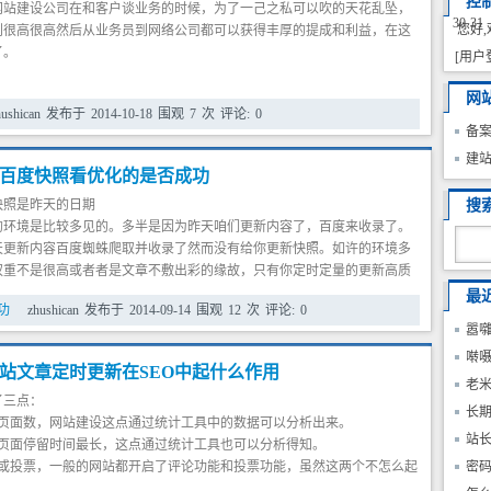
控
网站建设公司在和客户谈业务的时候，为了一己之私可以吹的天花乱坠，
30
31
您好,
到很高很高然后从业务员到网络公司都可以获得丰厚的提成和利益，在这
了。
[用户
网
hushican
发布于
2014-10-18
围观
7
次
评论:
0
备
建
百度快照看优化的是否成功
快照是昨天的日期
搜
境是比较多见的。多半是因为昨天咱们更新内容了，百度来收录了。
天更新内容百度蜘蛛爬取并收录了然而没有给你更新快照。如许的环境多
权重不是很高或者者是文章不敷出彩的缘故，只有你定时定量的更新高质
照反常应该是没有问题的。
最
功
zhushican
发布于
2014-09-14
围观
12
次
评论:
0
快照是当天的日期
嚣囃
网站是当天的快照，那就综合你的网站是搜刮引擎中的佼佼者了，然
老域
啭
是未几见的，只有很高权重的网站是如许的环境。
站文章定时更新在SEO中起什么作用
站快照停一周
名,
服务
老
了三点：
空
内
长期
的页面数，网站建设这点通过统计工具中的数据可以分析出来。
名
站
个页面停留时间最长，这点通过统计工具也可以分析得知。
论或投票，一般的网站都开启了评论功能和投票功能，虽然这两个不怎么起
密
最能激发用户对于内容的看法的，沈阳网站建设所以，即使没有评论，那