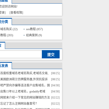
制面板
欢迎到访网站!
登录]
[查看权限]
站分类
案域名购买
(22)
seo教程
(857)
站教程
(203)
经典案例
(9)
索
近发表
百度权重域名老域名购买,老域名交易,
[08/25]
名出售,已备案域名,高pr域名,百度搜狗收录域
嗫美国欧洲荷兰仿牌服务器,外贸抗投诉
[08/25]
外链反链域名
器,免投诉vps,防投诉主机空间仿牌vps推荐仿牌
米吧严禁向诈骗等违法客户出售域名，国
[04/30]
间主机国外
在严打诈骗
出售15年以上老域名，godaddy老域
[04/30]
，历史建站
长网就来介绍一下常见的网站赚钱的方法
[02/22]
码忘记了怎么注销网站备案号？
[02/22]