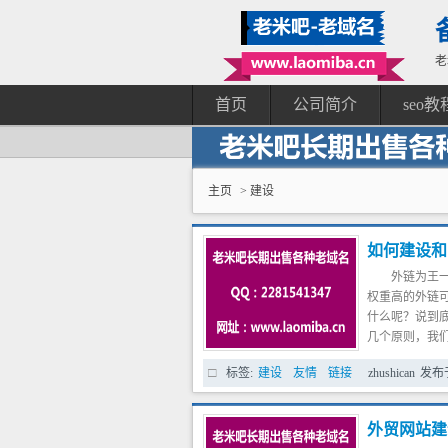
老
首页
公司简介
seo教
主页
> 建设
如何建设和
外链为王
权重高的外链
什么呢？说到
几个原则，我
一：外链
标签:
建设
友情
链接
zhushican
发布
外链为王
至用软件群发
的站点还是半
外贸网站建