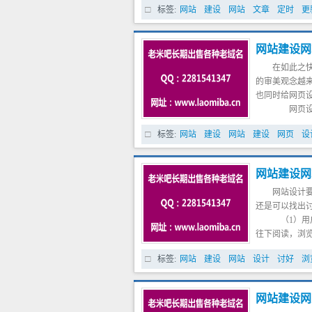
标签:
网站
建设
网站
文章
定时
更
么投票功能也
户通过邮件告
就不喜欢用户
网站建设网
了用户有话无
在如此之
终在用户手里
的审美观念越
提高用户体验
也同时给网页
网页设计
息，这也是我
标签:
网站
建设
网站
建设
网页
设
就需要在美观
感觉心情愉快
美学的一种继
网站建设网
美的形式规律
网站设计
到网页中，增
还是可以找出
（1）用
往下阅读，浏览
要要素集中于
标签:
网站
建设
网站
设计
讨好
浏
要文章，这样
（2）用
可以很容易地
网站建设网
所以，让他们