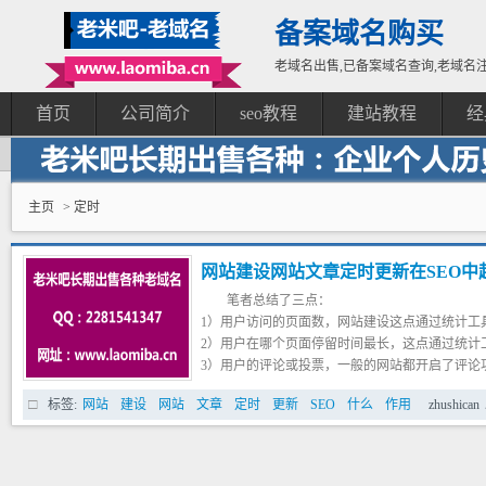
备案域名购买
老域名出售,已备案域名查询,老域名注
首页
公司简介
seo教程
建站教程
经
主页
> 定时
网站建设网站文章定时更新在SEO中
笔者总结了三点：
1）用户访问的页面数，网站建设这点通过统计工
2）用户在哪个页面停留时间最长，这点通过统计
3）用户的评论或投票，一般的网站都开启了评论
眼，但是确是最能激发用户对于内容的看法的，
标签:
网站
建设
网站
文章
定时
更新
SEO
什么
作用
zhushican
么投票功能也不可以去掉，毕竟失去了，就使得
户通过邮件告诉的话，就别在做梦了。除非是非
就不喜欢用户邮件，沈阳网站建设即使有邮件为
了用户有话无处说，站长想互动却少了通道。所