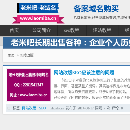
备案域名购买
老域名出售,已备案域名查询,老域名注
首页
公司简介
seo教程
建站教程
经
主页
> 网站改版
网站改版SEO应该注意的问题
前些日子对我的北京旅游网进行了彻底的改
接、界面、甚至某些关键词，其实这样做是非常危
这样做，所以昨天百度更新，终于K掉了我的站，搜索
已经更新了所有的数据，收录正常的新页面了!呵
“惊喜”，如果不是非改不可，请不要这样冒险的改
标签:
网站改版
SEO
zhushican
发布于
2014-08-17
围观
7
次
评论:
0
非常重要的，下面北京seo把重点的一些介绍给大
1、先查看下网站中哪些页面的Google排名
对于已经有了排名的网页，不能将这些页面删除
对网页的内容，也不要随便更改。