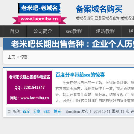
备案域名购买
老域名出售,已备案域名查询,老域名注
首页
公司简介
seo教程
建站教程
经
主页
> 惊喜
百度分享带给seo的惊喜
今天在做我自己的一个站，关键词是灯笼。
右方向箭头标志，我把鼠标往上一放，提示改结果被
奇，就点开看看什么是百度分享，结果发现了百度
大，可是利用好它会对我们的站有很好的宣传效
什么是百度分享，相信很多朋友在观看视
标签:
百度
分享
SEO
惊喜
zhushican
发布于
2014-10-11
围观
11
次
评
钮，如果你喜欢，就把这个视频分享到自己的圈
也是一样的道理，用户觉得这个网站有价值就把